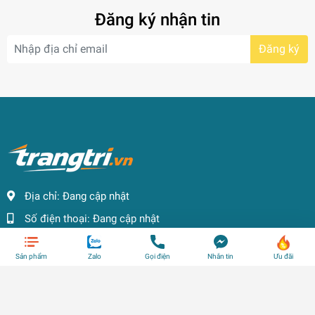
Đăng ký nhận tin
Đăng ký
Địa chỉ:
Đang cập nhật
Số điện thoại:
Đang cập nhật
Email:
shop@trangtri.vn
Sản phẩm
Zalo
Gọi điện
Nhắn tin
Ưu đãi
DANH MỤC SẢN PHẨM
HỖ TRỢ KHÁCH HÀNG