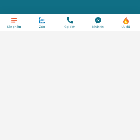
Sản phẩm
Zalo
Gọi điện
Nhắn tin
Ưu đãi
Địa chỉ:
Đang cập nhật
Số điện thoại:
Đang cập nhật
Email:
shop@trangtri.vn
DANH MỤC SẢN PHẨM
HỖ TRỢ KHÁCH HÀNG