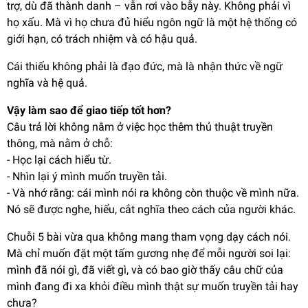
trợ, dù đã thành danh – vẫn rơi vào bẫy này. Không phải vì
họ xấu. Mà vì họ chưa đủ hiểu ngôn ngữ là một hệ thống có
giới hạn, có trách nhiệm và có hậu quả.
Cái thiếu không phải là đạo đức, mà là nhận thức về ngữ
nghĩa và hệ quả.
Vậy làm sao để giao tiếp tốt hơn?
Câu trả lời không nằm ở việc học thêm thủ thuật truyền
thông, mà nằm ở chỗ:
- Học lại cách hiểu từ.
- Nhìn lại ý mình muốn truyền tải.
- Và nhớ rằng: cái mình nói ra không còn thuộc về mình nữa.
Nó sẽ được nghe, hiểu, cắt nghĩa theo cách của người khác.
Chuỗi 5 bài vừa qua không mang tham vọng dạy cách nói.
Mà chỉ muốn đặt một tấm gương nhẹ để mỗi người soi lại:
mình đã nói gì, đã viết gì, và có bao giờ thấy câu chữ của
mình đang đi xa khỏi điều mình thật sự muốn truyền tải hay
chưa?