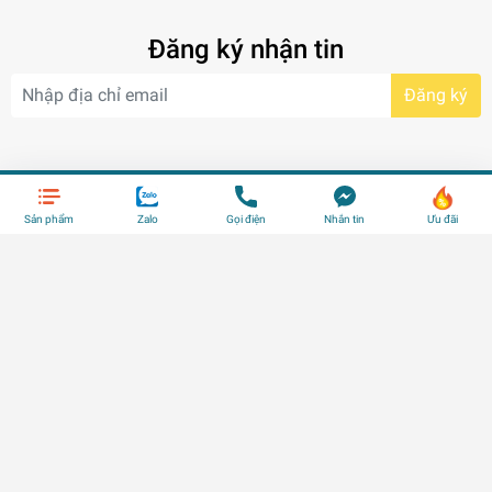
Đăng ký nhận tin
Đăng ký
Sản phẩm
Zalo
Gọi điện
Nhắn tin
Ưu đãi
Địa chỉ:
Đang cập nhật
Số điện thoại:
Đang cập nhật
Email:
shop@trangtri.vn
DANH MỤC SẢN PHẨM
HỖ TRỢ KHÁCH HÀNG