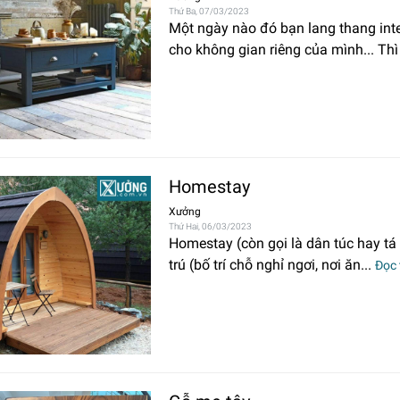
Thứ Ba, 07/03/2023
Một ngày nào đó bạn lang thang inte
cho không gian riêng của mình... Thì 
Homestay
Xưởng
Thứ Hai, 06/03/2023
Homestay (còn gọi là dân túc hay tá 
trú (bố trí chỗ nghỉ ngơi, nơi ăn...
Đọc 