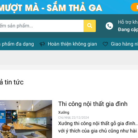
Hỗ trợ k
Đang cập
 phẩm đa dạng
Hoàn thiện không gian
Giao hàng 
ả tin tức
Thi công nội thất gia đình
Xưởng
Chủ Nhật, 22/12/2024
Xưởng thi công nội thất gỗ gia đình..
với ý thích của gia chủ cũng như hài