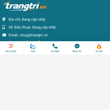
Địa chỉ:
Đang cập nhật
Số điện thoại:
Đang cập nhật
Email:
shop@trangtri.vn
DANH MỤC SẢN PHẨM
HỖ TRỢ KHÁCH HÀNG
Sản phẩm
Zalo
Gọi điện
Nhắn tin
Ưu đãi
THEO DÕI CHÚNG TÔI